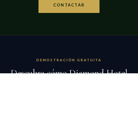
CONTACTAR
DEMOSTRACIÓN GRATUITA
Descubra cómo Diamond Hotel
PMS
puede transformar su hotel
Complete el formulario y un especialista le contactará
en menos de 24 horas.