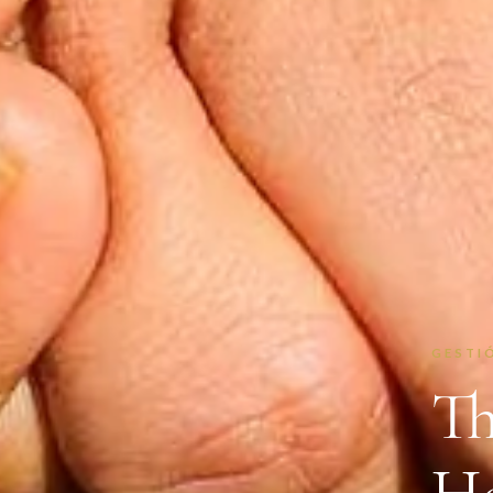
GESTI
Th
H